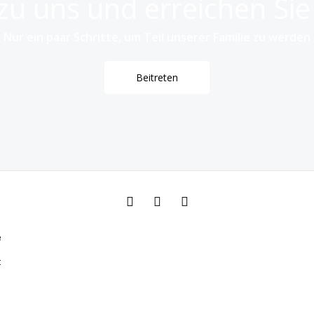
u uns und erreichen Si
Nur ein paar Schritte, um Teil unserer Familie zu werden
Beitreten
e
t